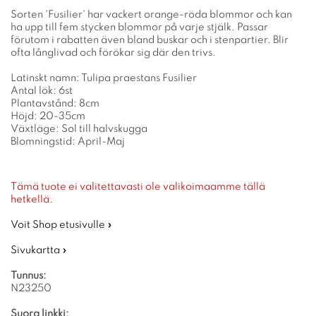
Sorten 'Fusilier' har vackert orange-röda blommor och kan
ha upp till fem stycken blommor på varje stjälk. Passar
förutom i rabatten även bland buskar och i stenpartier. Blir
ofta långlivad och förökar sig där den trivs.
Latinskt namn: Tulipa praestans Fusilier
Antal lök: 6st
Plantavstånd: 8cm
Höjd: 20-35cm
Växtläge: Sol till halvskugga
Blomningstid: April-Maj
Tämä tuote ei valitettavasti ole valikoimaamme tällä
hetkellä.
Voit Shop etusivulle »
Sivukartta »
Tunnus:
N23250
Suora linkki: