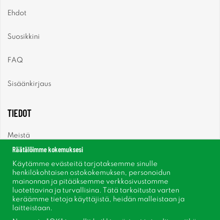
Ehdot
Suosikkini
FAQ
Sisäänkirjaus
TIEDOT
Meistä
Räätälöimme kokemuksesi
Uutiset
Käytämme evästeitä tarjotaksemme sinulle
henkilökohtaisen ostokokemuksen, personoidun
mainonnan ja pitääksemme verkkosivustomme
Uutiskirje
luotettavina ja turvallisina. Tätä tarkoitusta varten
keräämme tietoja käyttäjistä, heidän malleistaan ​​ja
Tietoja evästeistä
laitteistaan.