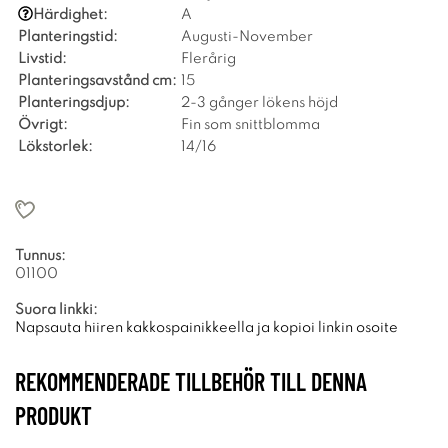
Härdighet:
A
Planteringstid:
Augusti-November
Livstid:
Flerårig
Planteringsavstånd cm:
15
Planteringsdjup:
2-3 gånger lökens höjd
Övrigt:
Fin som snittblomma
Lökstorlek:
14/16
Tunnus:
01100
Suora linkki:
Napsauta hiiren kakkospainikkeella ja kopioi linkin osoite
REKOMMENDERADE TILLBEHÖR TILL DENNA
PRODUKT