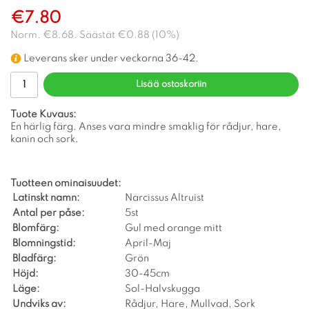
€7.80
Norm.
€8.68
. Säästät
€0.88
(
10
%)
Leverans sker under veckorna 36-42.
Lisää ostoskoriin
Tuote Kuvaus:
En härlig färg. Anses vara mindre smaklig för rådjur, hare,
kanin och sork.
Tuotteen ominaisuudet:
Latinskt namn:
Narcissus Altruist
Antal per påse:
5st
Blomfärg:
Gul med orange mitt
Blomningstid:
April-Maj
Bladfärg:
Grön
Höjd:
30-45cm
Läge:
Sol-Halvskugga
Undviks av:
Rådjur, Hare, Mullvad, Sork