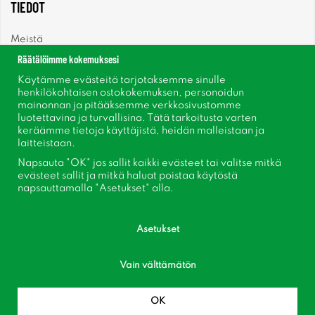
TIEDOT
Meistä
Räätälöimme kokemuksesi
Uutiset
Käytämme evästeitä tarjotaksemme sinulle
henkilökohtaisen ostokokemuksen, personoidun
mainonnan ja pitääksemme verkkosivustomme
Uutiskirje
luotettavina ja turvallisina. Tätä tarkoitusta varten
keräämme tietoja käyttäjistä, heidän malleistaan ​​ja
Tietoja evästeistä
laitteistaan.
Napsauta "OK" jos sallit kaikki evästeet tai valitse mitkä
Inspiraatiota
evästeet sallit ja mitkä haluat poistaa käytöstä
napsauttamalla "Asetukset" alla.
Asetukset
Seuraa meitä Facebook
Vain välttämätön
Liity asiakaskerhoomme!
OK