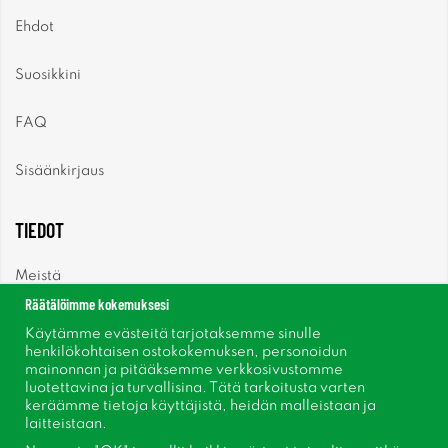
Ehdot
Suosikkini
FAQ
Sisäänkirjaus
TIEDOT
Meistä
Räätälöimme kokemuksesi
Uutiset
Käytämme evästeitä tarjotaksemme sinulle
henkilökohtaisen ostokokemuksen, personoidun
mainonnan ja pitääksemme verkkosivustomme
Uutiskirje
luotettavina ja turvallisina. Tätä tarkoitusta varten
keräämme tietoja käyttäjistä, heidän malleistaan ​​ja
Tietoja evästeistä
laitteistaan.