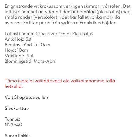
En gnistrande vit krokus som verkligen skimrar i vårsolen. Det
latinska namnet antyder att den är bemålad (picturatus) med
smala ränder (versicolor), i det här fallet i olika mörklila
nyanser. En liten pärla från sydöstra Frankrikes höjder.
Latinskt namn: Crocus versicolor Picturatus
Antal lök: 5st
Plantavstånd: 5-10cm
Höjd: 10cm
Växtläge: Sol
Blomningstid: Mars-April
Tämä tuote ei valitettavasti ole valikoimaamme tällä
hetkellä.
Voit Shop etusivulle »
Sivukartta »
Tunnus:
N23640
Suora linkki: