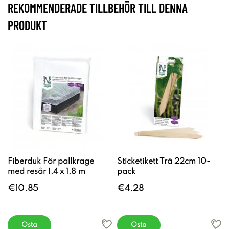
REKOMMENDERADE TILLBEHÖR TILL DENNA
PRODUKT
Fiberduk För pallkrage
Sticketikett Trä 22cm 10-
med resår 1,4 x 1,8 m
pack
€10.85
€4.28
Osta
Osta