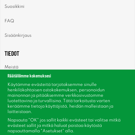
Suosikkini
FAQ
Sisäänkirjaus
TIEDOT
Meistä
Räätälöimme kokemuksesi
Uutiset
Käytämme evästeitä tarjotaksemme sinulle
henkilökohtaisen ostokokemuksen, personoidun
mainonnan ja pitääksemme verkkosivustomme
Uutiskirje
luotettavina ja turvallisina. Tätä tarkoitusta varten
keräämme tietoja käyttäjistä, heidän malleistaan ​​ja
Tietoja evästeistä
laitteistaan.
Napsauta "OK" jos sallit kaikki evästeet tai valitse mitkä
Inspiraatiota
evästeet sallit ja mitkä haluat poistaa käytöstä
napsauttamalla "Asetukset" alla.