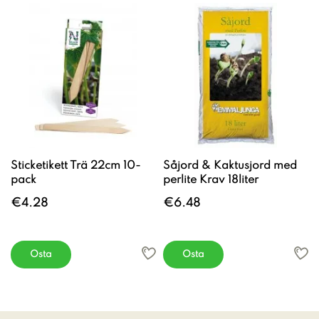
Sticketikett Trä 22cm 10-
Såjord & Kaktusjord med
pack
perlite Krav 18liter
€4.28
€6.48
Osta
Osta