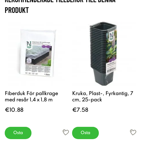
PRODUKT
Fiberduk För pallkrage
Kruka, Plast-, Fyrkantig, 7
med resår 1,4 x 1,8 m
cm, 25-pack
€10.88
€7.58
Osta
Osta