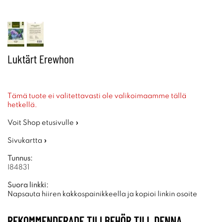
Luktärt Erewhon
Tämä tuote ei valitettavasti ole valikoimaamme tällä
hetkellä.
Voit Shop etusivulle »
Sivukartta »
Tunnus:
I84831
Suora linkki:
Napsauta hiiren kakkospainikkeella ja kopioi linkin osoite
REKOMMENDERADE TILLBEHÖR TILL DENNA