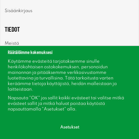
Sisäänkirjaus
TIEDOT
Meistä
Räätälöimme kokemuksesi
Uutiset
Käytämme evästeitä tarjotaksemme sinulle
henkilökohtaisen ostokokemuksen, personoidun
mainonnan ja pitääksemme verkkosivustomme
Uutiskirje
luotettavina ja turvallisina. Tätä tarkoitusta varten
keräämme tietoja käyttäjistä, heidän malleistaan ​​ja
Tietoja evästeistä
laitteistaan.
Napsauta "OK" jos sallit kaikki evästeet tai valitse mitkä
Inspiraatiota
evästeet sallit ja mitkä haluat poistaa käytöstä
napsauttamalla "Asetukset" alla.
Asetukset