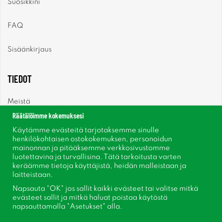
Suosikkini
FAQ
Sisäänkirjaus
TIEDOT
Meistä
Räätälöimme kokemuksesi
Uutiset
Käytämme evästeitä tarjotaksemme sinulle
henkilökohtaisen ostokokemuksen, personoidun
mainonnan ja pitääksemme verkkosivustomme
Uutiskirje
luotettavina ja turvallisina. Tätä tarkoitusta varten
keräämme tietoja käyttäjistä, heidän malleistaan ​​ja
Tietoja evästeistä
laitteistaan.
Napsauta "OK" jos sallit kaikki evästeet tai valitse mitkä
Inspiraatiota
evästeet sallit ja mitkä haluat poistaa käytöstä
napsauttamalla "Asetukset" alla.