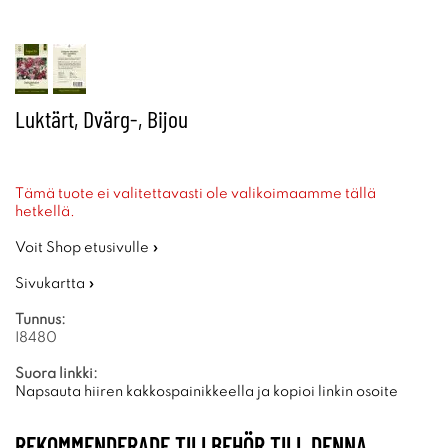
Luktärt, Dvärg-, Bijou
Tämä tuote ei valitettavasti ole valikoimaamme tällä
hetkellä.
Voit Shop etusivulle »
Sivukartta »
Tunnus:
I8480
Suora linkki:
Napsauta hiiren kakkospainikkeella ja kopioi linkin osoite
REKOMMENDERADE TILLBEHÖR TILL DENNA