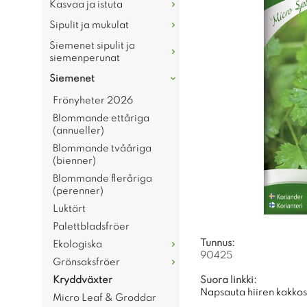
Kasvaa ja istuta
Sipulit ja mukulat
Siemenet sipulit ja
siemenperunat
Siemenet
Frönyheter 2026
Blommande ettåriga
(annueller)
Blommande tvååriga
(bienner)
Blommande fleråriga
(perenner)
Luktärt
Palettbladsfröer
Tunnus:
Ekologiska
90425
Grönsaksfröer
Kryddväxter
Suora linkki:
Napsauta hiiren kakkosp
Micro Leaf & Groddar