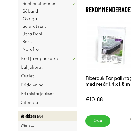
Ruohon siemenet
REKOMMENDERADE 
Såband
Övriga
Så året runt
Jora Dahl
Barn
Nordfrö
Koti ja vapaa-aika
Lahjakortit
Outlet
Fiberduk För pallkra
med resår 1,4 x 1,8 m
Rådgivning
Erikoistarjoukset
€10.88
Sitemap
Asiakkaan alue
Osta
Meistä