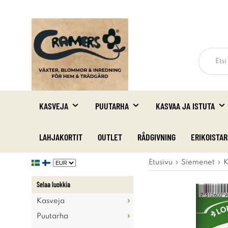
KASVEJA
PUUTARHA
KASVAA JA ISTUTA
LAHJAKORTIT
OUTLET
RÅDGIVNING
ERIKOISTA
Etusivu
Siemenet
K
Selaa luokkia
Kasveja
Puutarha