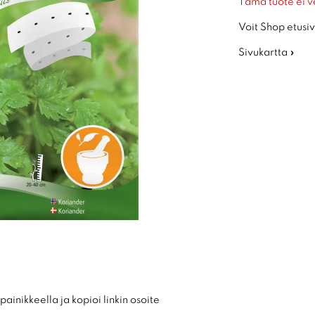
Tämä tuote ei v
Voit Shop etusiv
Sivukartta »
ainikkeella ja kopioi linkin osoite