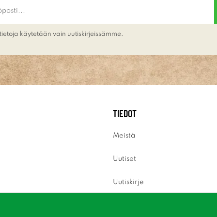
tietoja käytetään vain uutiskirjeissämme.
TIEDOT
Meistä
Uutiset
Uutiskirje
Tietoja evästeistä