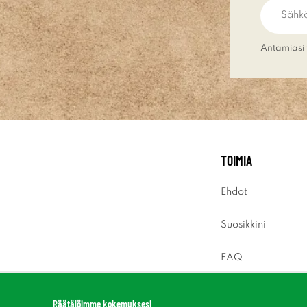
Antamiasi 
TOIMIA
Ehdot
Suosikkini
FAQ
Sisäänkirjaus
Räätälöimme kokemuksesi