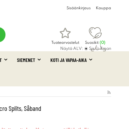
Sisäänkirjaus
Kauppa
Tuotearvostelut
Suosikit
(
0
)
Näytä ALV:
Sis
Ilman
T
SIEMENET
KOTI JA VAPAA-AIKA
Ostoskori
(0)
cro Splits, Såband