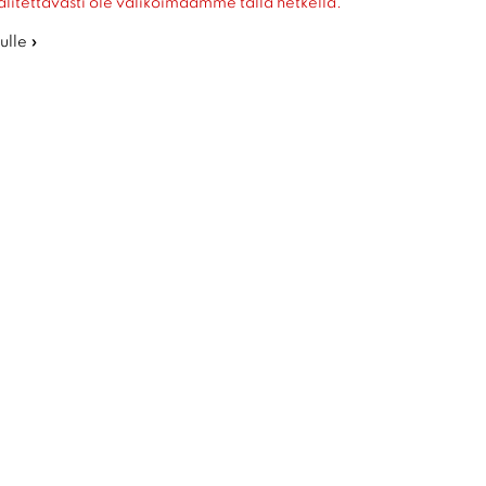
alitettavasti ole valikoimaamme tällä hetkellä.
ulle »