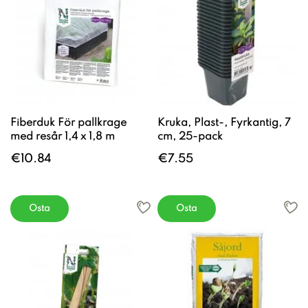
Fiberduk För pallkrage
Kruka, Plast-, Fyrkantig, 7
med resår 1,4 x 1,8 m
cm, 25-pack
€10.84
€7.55
Osta
Osta