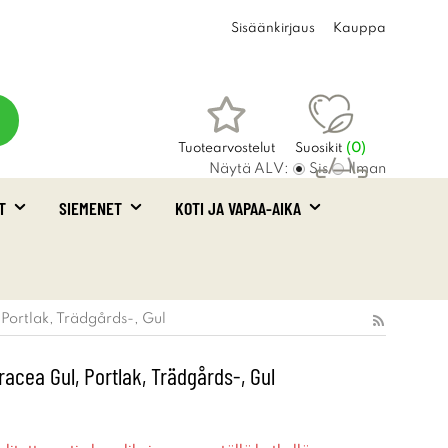
Sisäänkirjaus
Kauppa
Tuotearvostelut
Suosikit
(
0
)
Näytä ALV:
Sis
Ilman
T
SIEMENET
KOTI JA VAPAA-AIKA
Ostoskori
(0)
 Portlak, Trädgårds-, Gul
racea Gul, Portlak, Trädgårds-, Gul