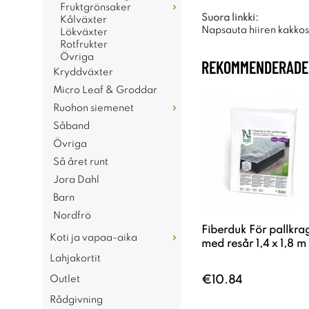
Fruktgrönsaker
Suora linkki:
Kålväxter
Napsauta hiiren kakkosp
Lökväxter
Rotfrukter
Övriga
REKOMMENDERADE 
Kryddväxter
Micro Leaf & Groddar
Ruohon siemenet
Såband
Övriga
Så året runt
Jora Dahl
Barn
Nordfrö
Fiberduk För pallkra
Koti ja vapaa-aika
med resår 1,4 x 1,8 m
Lahjakortit
Outlet
€10.84
Rådgivning