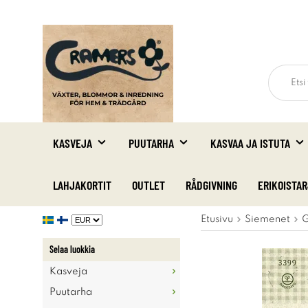
KASVEJA
PUUTARHA
KASVAA JA ISTUTA
LAHJAKORTIT
OUTLET
RÅDGIVNING
ERIKOISTA
Etusivu
Siemenet
G
Selaa luokkia
Kasveja
Puutarha