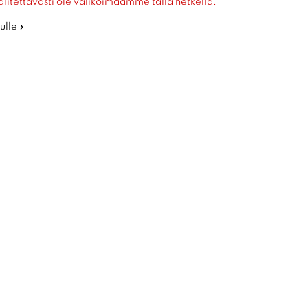
alitettavasti ole valikoimaamme tällä hetkellä.
ulle »