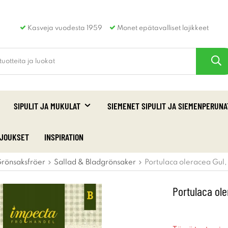
Kasveja vuodesta 1959
Monet epätavalliset lajikkeet
SIPULIT JA MUKULAT
SIEMENET SIPULIT JA SIEMENPERUNA
RJOUKSET
INSPIRATION
rönsaksfröer
Sallad & Bladgrönsaker
Portulaca oleracea Gul,
Portulaca ole