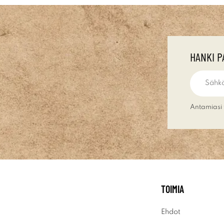
HANKI P
Antamiasi 
TOIMIA
Ehdot