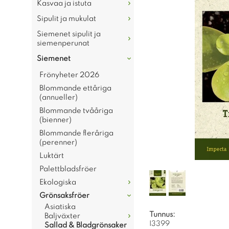
Kasvaa ja istuta
Sipulit ja mukulat
Siemenet sipulit ja
siemenperunat
Siemenet
Frönyheter 2026
Blommande ettåriga
(annueller)
Blommande tvååriga
(bienner)
Blommande fleråriga
(perenner)
Luktärt
Palettbladsfröer
Ekologiska
Grönsaksfröer
Asiatiska
Tunnus:
Baljväxter
I3399
Sallad & Bladgrönsaker