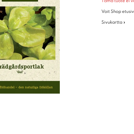
Tämä tuote ei v
Voit Shop etusiv
Sivukartta »