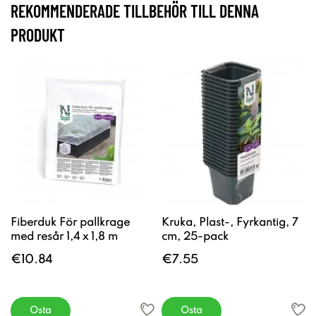
REKOMMENDERADE TILLBEHÖR TILL DENNA
PRODUKT
Fiberduk För pallkrage
Kruka, Plast-, Fyrkantig, 7
med resår 1,4 x 1,8 m
cm, 25-pack
€10.84
€7.55
Osta
Osta