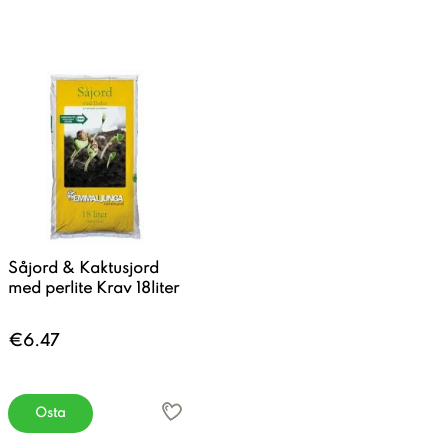
Såjord & Kaktusjord
med perlite Krav 18liter
€6.47
Osta