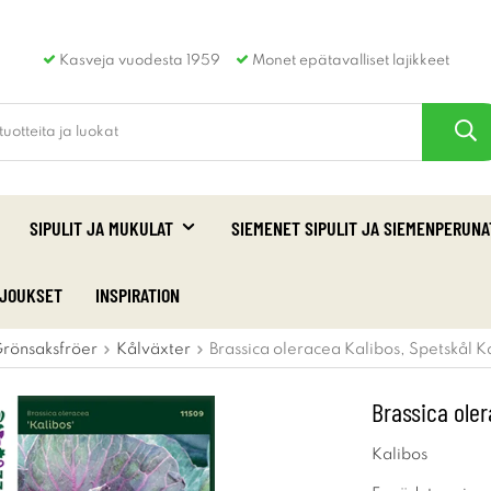
Kasveja vuodesta 1959
Monet epätavalliset lajikkeet
SIPULIT JA MUKULAT
SIEMENET SIPULIT JA SIEMENPERUNA
RJOUKSET
INSPIRATION
rönsaksfröer
Kålväxter
Brassica oleracea Kalibos, Spetskål K
Brassica oler
Kalibos