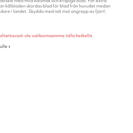
petskål med mild kålsmak och krispiga blad. För extra
kan kålbladen skördas blad för blad från huvudet medan
idare i landet. Skydda med nät mot angrepp av fjäril,
alitettavasti ole valikoimaamme tällä hetkellä.
ulle »