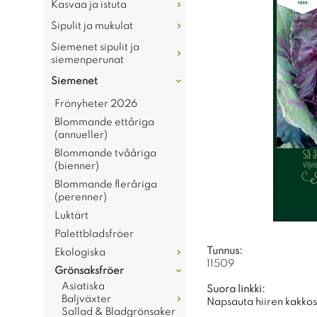
Kasvaa ja istuta
Sipulit ja mukulat
Siemenet sipulit ja
siemenperunat
Siemenet
Frönyheter 2026
Blommande ettåriga
(annueller)
Blommande tvååriga
(bienner)
Blommande fleråriga
(perenner)
Luktärt
Palettbladsfröer
Tunnus:
Ekologiska
11509
Grönsaksfröer
Asiatiska
Suora linkki:
Baljväxter
Napsauta hiiren kakkosp
Sallad & Bladgrönsaker