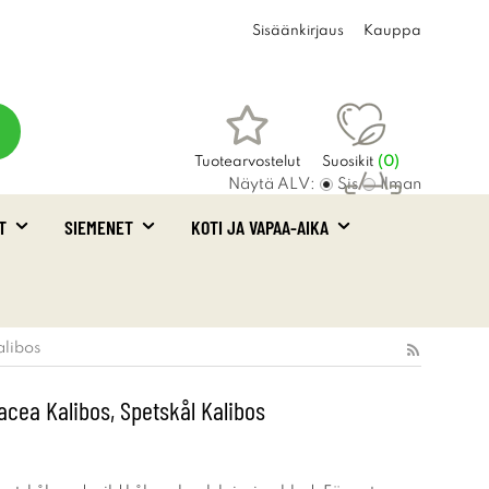
Sisäänkirjaus
Kauppa
Tuotearvostelut
Suosikit
(
0
)
Näytä ALV:
Sis
Ilman
T
SIEMENET
KOTI JA VAPAA-AIKA
Ostoskori
(0)
alibos
acea Kalibos, Spetskål Kalibos