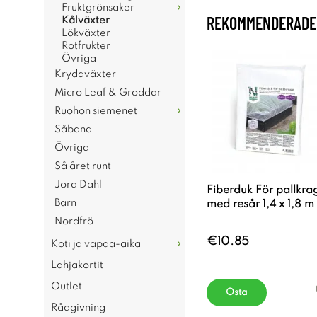
Fruktgrönsaker
REKOMMENDERADE 
Kålväxter
Lökväxter
Rotfrukter
Övriga
Kryddväxter
Micro Leaf & Groddar
Ruohon siemenet
Såband
Övriga
Så året runt
Jora Dahl
Fiberduk För pallkra
Barn
med resår 1,4 x 1,8 m
Nordfrö
€10.85
Koti ja vapaa-aika
Lahjakortit
Outlet
Osta
Rådgivning