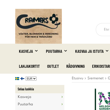
KASVEJA
PUUTARHA
KASVAA JA ISTUTA
LAHJAKORTIT
OUTLET
RÅDGIVNING
ERIKOISTA
Etusivu
Siemenet
G
Selaa luokkia
Kasveja
Puutarha