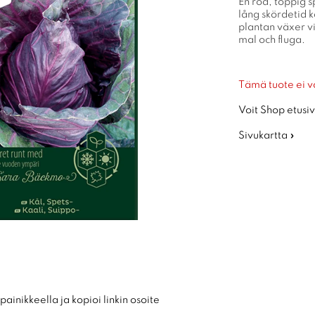
En röd, toppig s
lång skördetid 
plantan växer v
mal och fluga.
Tämä tuote ei v
Voit Shop etusiv
Sivukartta »
ainikkeella ja kopioi linkin osoite