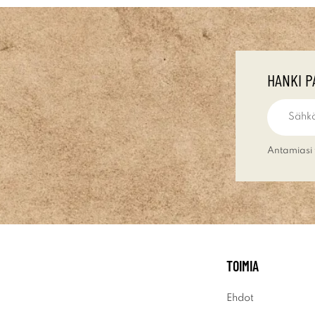
HANKI P
Antamiasi 
TOIMIA
Ehdot