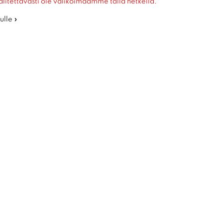
alitettavasti ole valikoimaamme tällä hetkellä.
ulle »