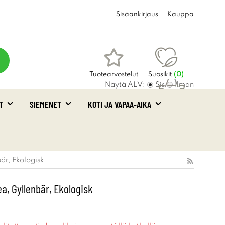
Sisäänkirjaus
Kauppa
Tuotearvostelut
Suosikit
(
0
)
Näytä ALV:
Sis
Ilman
T
SIEMENET
KOTI JA VAPAA-AIKA
Ostoskori
(0)
bär, Ekologisk
ea, Gyllenbär, Ekologisk