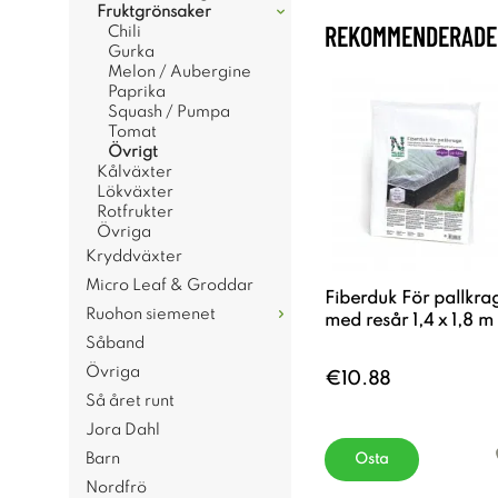
Fruktgrönsaker
REKOMMENDERADE 
Chili
Gurka
Melon / Aubergine
Paprika
Squash / Pumpa
Tomat
Övrigt
Kålväxter
Lökväxter
Rotfrukter
Övriga
Kryddväxter
Micro Leaf & Groddar
Fiberduk För pallkra
Ruohon siemenet
med resår 1,4 x 1,8 m
Såband
Övriga
€10.88
Så året runt
Jora Dahl
Barn
Osta
Nordfrö