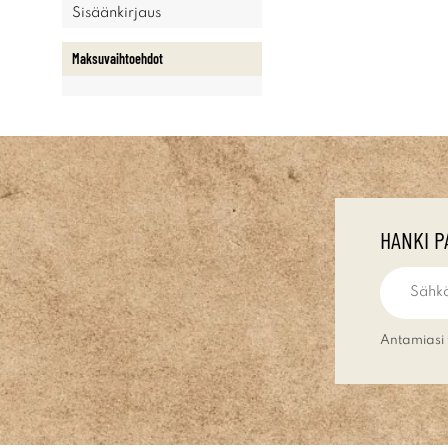
Sisäänkirjaus
Maksuvaihtoehdot
HANKI P
Antamiasi 