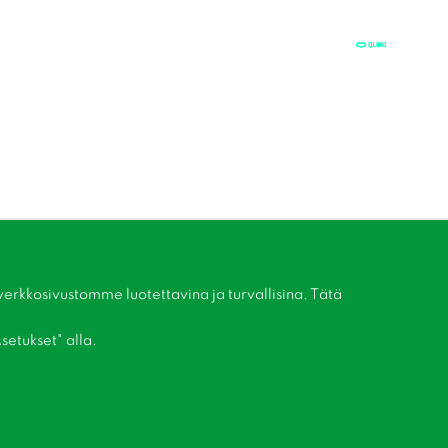
kkosivustomme luotettavina ja turvallisina. Tätä
setukset" alla.
Liity asiakaskerhoomme!