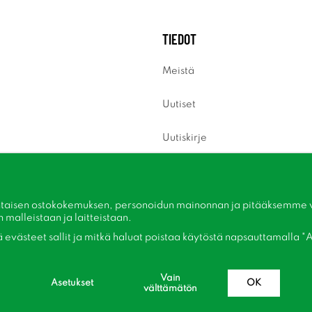
TIEDOT
Meistä
Uutiset
Uutiskirje
Tietoja evästeistä
Inspiraatiota
taisen ostokokemuksen, personoidun mainonnan ja pitääksemme ver
malleistaan ​​ja laitteistaan.
kä evästeet sallit ja mitkä haluat poistaa käytöstä napsauttamalla "A
Vain
Asetukset
OK
välttämätön