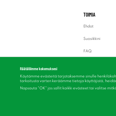
TOIMIA
Ehdot
Suosikkini
FAQ
Sisäänkirjaus
Räätälöimme kokemuksesi
Käytämme evästeitä tarjotaksemme sinulle henkilökoh
tarkoitusta varten keräämme tietoja käyttäjistä, heidän 
Napsauta "OK" jos sallit kaikki evästeet tai valitse mit
Seuraa meitä Facebook