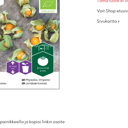
Tämä tuote ei v
Voit Shop etusiv
Sivukartta »
ainikkeella ja kopioi linkin osoite