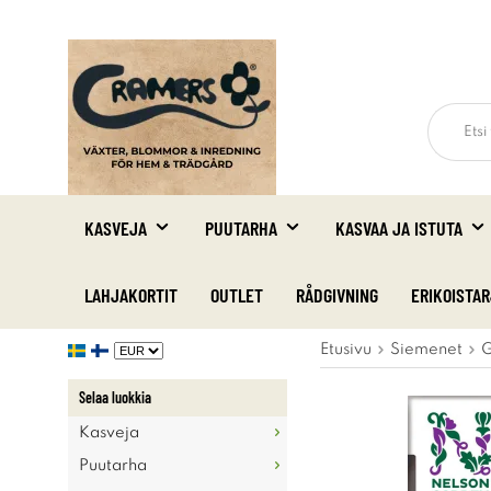
KASVEJA
PUUTARHA
KASVAA JA ISTUTA
LAHJAKORTIT
OUTLET
RÅDGIVNING
ERIKOISTA
Etusivu
Siemenet
G
Selaa luokkia
Kasveja
Puutarha