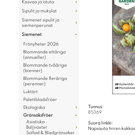
Kasvaa ja istuta
Sipulit ja mukulat
Siemenet sipulit ja
siemenperunat
Siemenet
Frönyheter 2026
Blommande ettåriga
(annueller)
Blommande tvååriga
(bienner)
Blommande fleråriga
(perenner)
Luktärt
Palettbladsfröer
Tunnus:
Ekologiska
85369
Grönsaksfröer
Asiatiska
Suora linkki:
Baljväxter
Napsauta hiiren kakkosp
Sallad & Bladgrönsaker