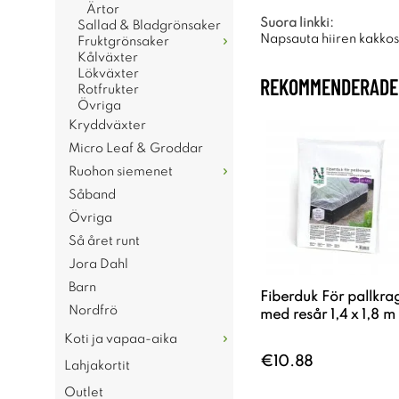
Ärtor
Suora linkki:
Sallad & Bladgrönsaker
Napsauta hiiren kakkosp
Fruktgrönsaker
Kålväxter
Lökväxter
REKOMMENDERADE 
Rotfrukter
Övriga
Kryddväxter
Micro Leaf & Groddar
Ruohon siemenet
Såband
Övriga
Så året runt
Jora Dahl
Barn
Fiberduk För pallkra
Nordfrö
med resår 1,4 x 1,8 m
Koti ja vapaa-aika
€10.88
Lahjakortit
Outlet