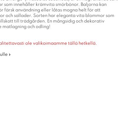
r som innehåller krämvita smörbönor. Baljorna kan
r färsk användning eller låtas mogna helt för att
or och sallader. Sorten har eleganta vita blommor som
tillskott till trädgården. En mångsidig och dekorativ
e matlagning och odling!
alitettavasti ole valikoimaamme tällä hetkellä.
ulle »