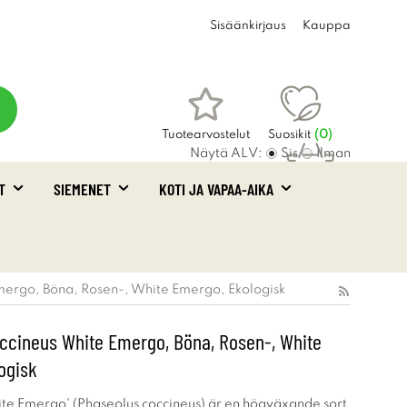
Sisäänkirjaus
Kauppa
Tuotearvostelut
Suosikit
(
0
)
Näytä ALV:
Sis
Ilman
T
SIEMENET
KOTI JA VAPAA-AIKA
Ostoskori
(0)
mergo, Böna, Rosen-, White Emergo, Ekologisk
ccineus White Emergo, Böna, Rosen-, White
ogisk
e Emergo' (Phaseolus coccineus) är en högväxande sort