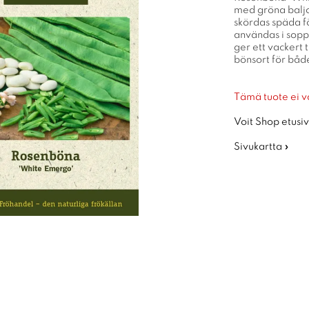
med gröna baljo
skördas späda fö
användas i sopp
ger ett vackert 
bönsort för båd
Tämä tuote ei v
Voit Shop etusiv
Sivukartta »