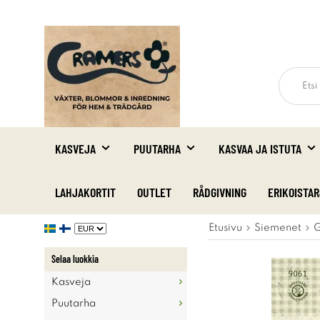
KASVEJA
PUUTARHA
KASVAA JA ISTUTA
LAHJAKORTIT
OUTLET
RÅDGIVNING
ERIKOISTA
Etusivu
Siemenet
G
Selaa luokkia
Kasveja
Puutarha