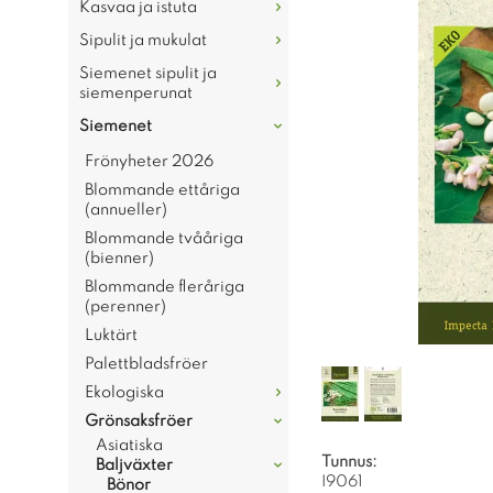
Kasvaa ja istuta
Sipulit ja mukulat
Siemenet sipulit ja
siemenperunat
Siemenet
Frönyheter 2026
Blommande ettåriga
(annueller)
Blommande tvååriga
(bienner)
Blommande fleråriga
(perenner)
Luktärt
Palettbladsfröer
Ekologiska
Grönsaksfröer
Asiatiska
Tunnus:
Baljväxter
I9061
Bönor