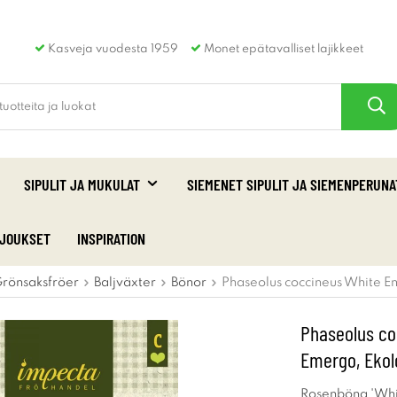
Kasveja vuodesta 1959
Monet epätavalliset lajikkeet
SIPULIT JA MUKULAT
SIEMENET SIPULIT JA SIEMENPERUNA
RJOUKSET
INSPIRATION
rönsaksfröer
Baljväxter
Bönor
Phaseolus coccineus White E
Phaseolus co
Emergo, Ekol
Rosenböna 'Whit