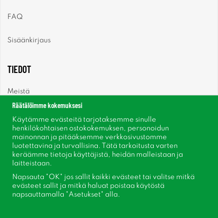
FAQ
Sisäänkirjaus
TIEDOT
Meistä
Räätälöimme kokemuksesi
Uutiset
Käytämme evästeitä tarjotaksemme sinulle
henkilökohtaisen ostokokemuksen, personoidun
mainonnan ja pitääksemme verkkosivustomme
Uutiskirje
luotettavina ja turvallisina. Tätä tarkoitusta varten
keräämme tietoja käyttäjistä, heidän malleistaan ​​ja
Tietoja evästeistä
laitteistaan.
Napsauta "OK" jos sallit kaikki evästeet tai valitse mitkä
Inspiraatiota
evästeet sallit ja mitkä haluat poistaa käytöstä
napsauttamalla "Asetukset" alla.