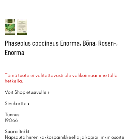
Phaseolus coccineus Enorma, Böna, Rosen-,
Enorma
Tämä tuote ei valitettavasti ole valikoimaamme tällä
hetkellä.
Voit Shop etusivulle »
Sivukartta »
Tunnus:
I9066
Suora linkki:
Napsauta hiiren kakkospainikkeella ja kopioi linkin osoite