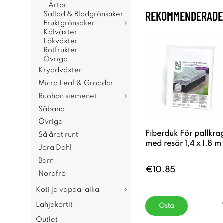
Ärtor
REKOMMENDERADE 
Sallad & Bladgrönsaker
Fruktgrönsaker
Kålväxter
Lökväxter
Rotfrukter
Övriga
Kryddväxter
Micro Leaf & Groddar
Ruohon siemenet
Såband
Övriga
Fiberduk För pallkra
Så året runt
med resår 1,4 x 1,8 m
Jora Dahl
Barn
€10.85
Nordfrö
Koti ja vapaa-aika
Lahjakortit
Osta
Outlet