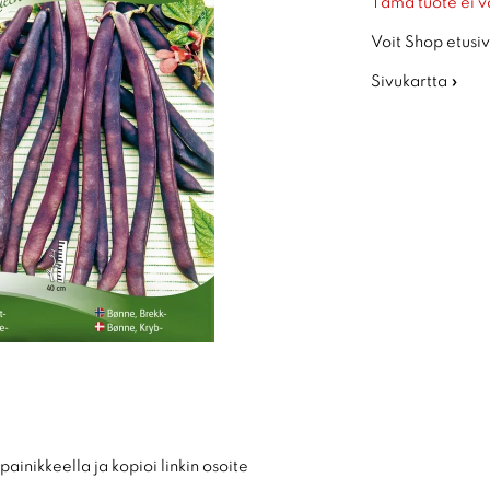
Tämä tuote ei v
Voit Shop etusiv
Sivukartta »
ainikkeella ja kopioi linkin osoite