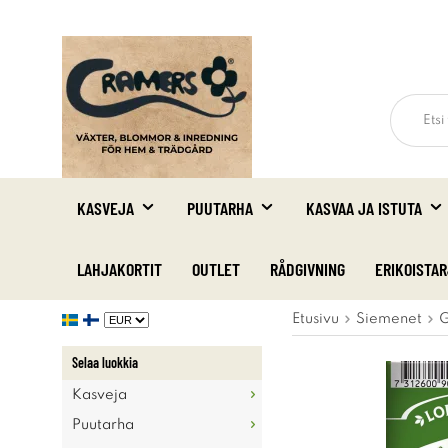
KASVEJA
PUUTARHA
KASVAA JA ISTUTA
LAHJAKORTIT
OUTLET
RÅDGIVNING
ERIKOISTA
Etusivu
Siemenet
G
Selaa luokkia
Kasveja
Puutarha