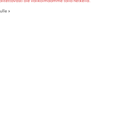
alitettavasti ole valikoimaamme tällä hetkellä.
ulle »