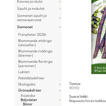
Kasvaa ja istuta
Sipulit ja mukulat
Siemenet sipulit ja
siemenperunat
Siemenet
Frönyheter 2026
Blommande ettåriga
(annueller)
Blommande tvååriga
(bienner)
Blommande fleråriga
(perenner)
Luktärt
Palettbladsfröer
Tunnus:
Ekologiska
90192
Grönsaksfröer
Asiatiska
Suora linkki:
Baljväxter
Napsauta hiiren kakkosp
Bönor