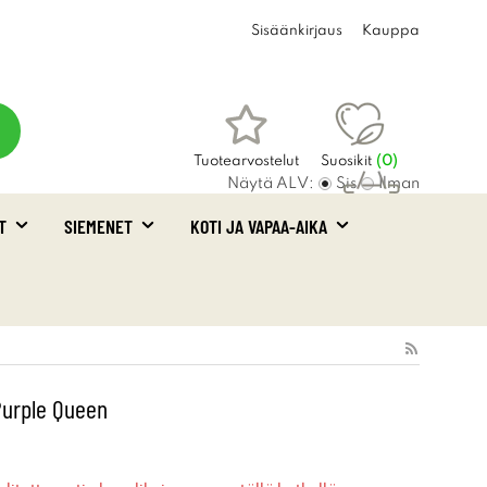
Sisäänkirjaus
Kauppa
Tuotearvostelut
Suosikit
(
0
)
Näytä ALV:
Sis
Ilman
T
SIEMENET
KOTI JA VAPAA-AIKA
Ostoskori
(0)
Purple Queen