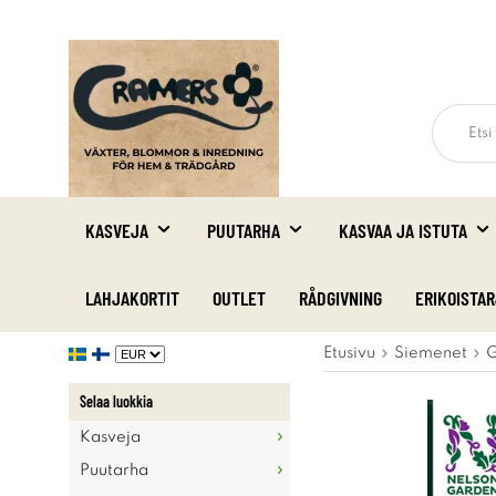
KASVEJA
PUUTARHA
KASVAA JA ISTUTA
LAHJAKORTIT
OUTLET
RÅDGIVNING
ERIKOISTA
Etusivu
Siemenet
G
Selaa luokkia
Kasveja
Puutarha