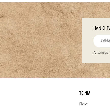
HANKI P
Antamiasi 
TOIMIA
Ehdot