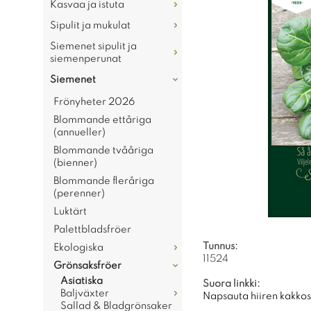
Kasvaa ja istuta
Sipulit ja mukulat
Siemenet sipulit ja
siemenperunat
Siemenet
Frönyheter 2026
Blommande ettåriga
(annueller)
Blommande tvååriga
(bienner)
Blommande fleråriga
(perenner)
Luktärt
Palettbladsfröer
Tunnus:
Ekologiska
11524
Grönsaksfröer
Asiatiska
Suora linkki:
Baljväxter
Napsauta hiiren kakkosp
Sallad & Bladgrönsaker