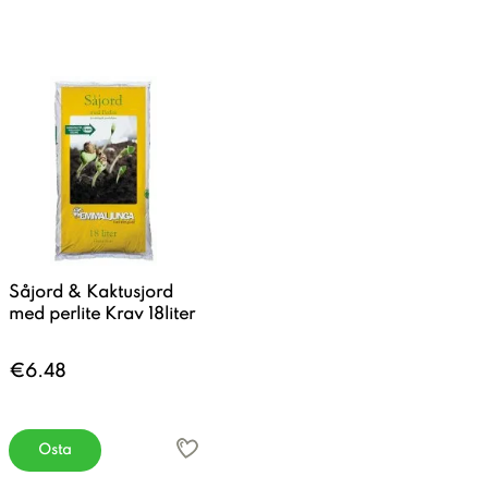
Såjord & Kaktusjord
med perlite Krav 18liter
€6.48
Osta