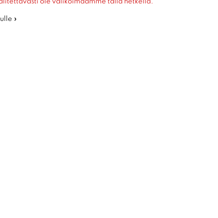
alitettavasti ole valikoimaamme tällä hetkellä.
ulle »