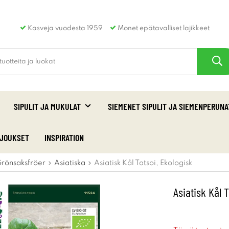
Kasveja vuodesta 1959
Monet epätavalliset lajikkeet
SIPULIT JA MUKULAT
SIEMENET SIPULIT JA SIEMENPERUNA
RJOUKSET
INSPIRATION
rönsaksfröer
Asiatiska
Asiatisk Kål Tatsoi, Ekologisk
Asiatisk Kål 