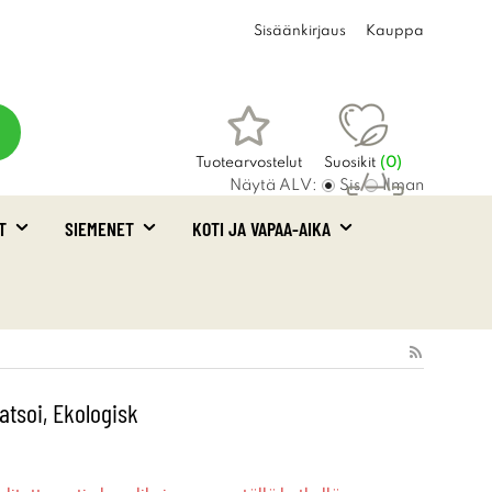
Sisäänkirjaus
Kauppa
Tuotearvostelut
Suosikit
(
0
)
Näytä ALV:
Sis
Ilman
T
SIEMENET
KOTI JA VAPAA-AIKA
Ostoskori
(0)
Tatsoi, Ekologisk