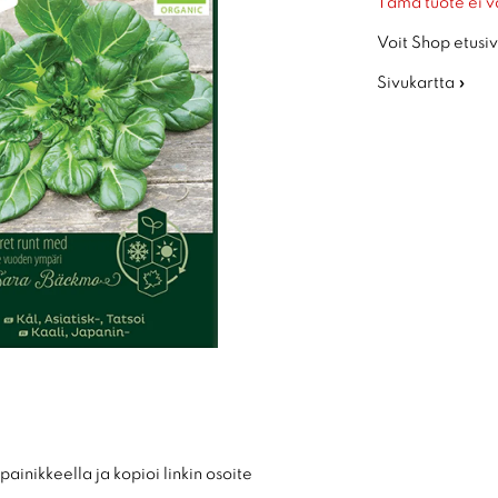
Tämä tuote ei v
Voit Shop etusiv
Sivukartta »
ainikkeella ja kopioi linkin osoite