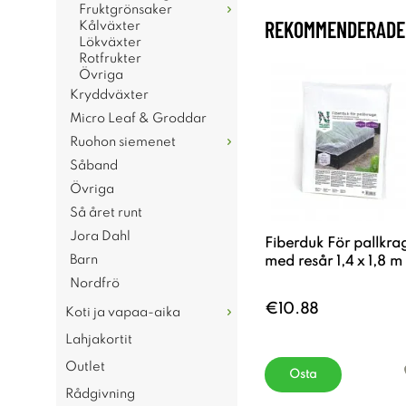
Fruktgrönsaker
REKOMMENDERADE 
Kålväxter
Lökväxter
Rotfrukter
Övriga
Kryddväxter
Micro Leaf & Groddar
Ruohon siemenet
Såband
Övriga
Så året runt
Jora Dahl
Fiberduk För pallkra
Barn
med resår 1,4 x 1,8 m
Nordfrö
€10.88
Koti ja vapaa-aika
Lahjakortit
Outlet
Osta
Rådgivning