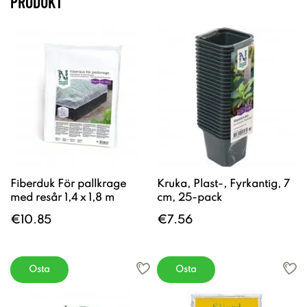
PRODUKT
Fiberduk För pallkrage
Kruka, Plast-, Fyrkantig, 7
med resår 1,4 x 1,8 m
cm, 25-pack
€10.85
€7.56
Osta
Osta