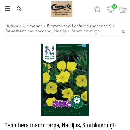
0
Etusivu
Siemenet
Blommande fleråriga (perenner)
Oenothera macrocarpa, Nattljus, Storblommigt-
Oenothera macrocarpa, Nattljus, Storblommigt-