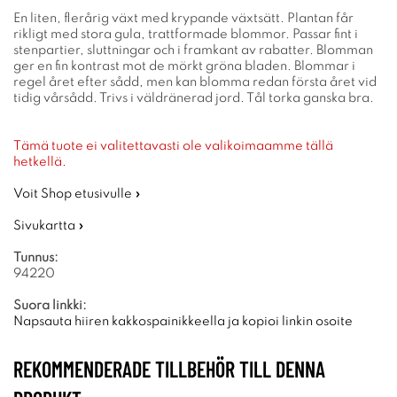
En liten, flerårig växt med krypande växtsätt. Plantan får
rikligt med stora gula, trattformade blommor. Passar fint i
stenpartier, sluttningar och i framkant av rabatter. Blomman
ger en fin kontrast mot de mörkt gröna bladen. Blommar i
regel året efter sådd, men kan blomma redan första året vid
tidig vårsådd. Trivs i väldränerad jord. Tål torka ganska bra.
Tämä tuote ei valitettavasti ole valikoimaamme tällä
hetkellä.
Voit Shop etusivulle »
Sivukartta »
Tunnus:
94220
Suora linkki:
Napsauta hiiren kakkospainikkeella ja kopioi linkin osoite
REKOMMENDERADE TILLBEHÖR TILL DENNA