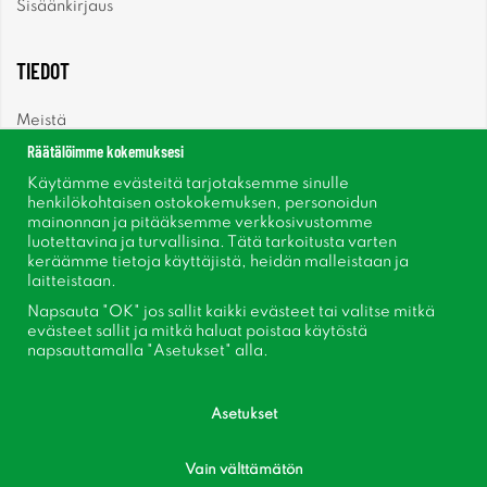
Sisäänkirjaus
TIEDOT
Meistä
Räätälöimme kokemuksesi
Uutiset
Käytämme evästeitä tarjotaksemme sinulle
henkilökohtaisen ostokokemuksen, personoidun
mainonnan ja pitääksemme verkkosivustomme
Uutiskirje
luotettavina ja turvallisina. Tätä tarkoitusta varten
keräämme tietoja käyttäjistä, heidän malleistaan ​​ja
Tietoja evästeistä
laitteistaan.
Napsauta "OK" jos sallit kaikki evästeet tai valitse mitkä
Inspiraatiota
evästeet sallit ja mitkä haluat poistaa käytöstä
napsauttamalla "Asetukset" alla.
Asetukset
Vain välttämätön
Seuraa meitä Facebook