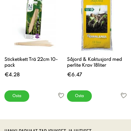
Sticketikett Trä 22cm 10-
Såjord & Kaktusjord med
pack
perlite Krav 18liter
€4.28
€6.47
Osta
Osta