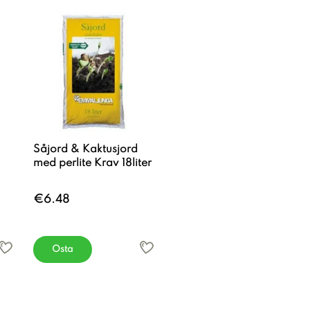
Såjord & Kaktusjord
med perlite Krav 18liter
€6.48
Osta