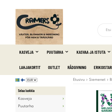
KASVEJA
PUUTARHA
KASVAA JA ISTUTA
LAHJAKORTIT
OUTLET
RÅDGIVNING
ERIKOISTA
Etusivu
Siemenet
B
Selaa luokkia
Kasveja
Puutarha