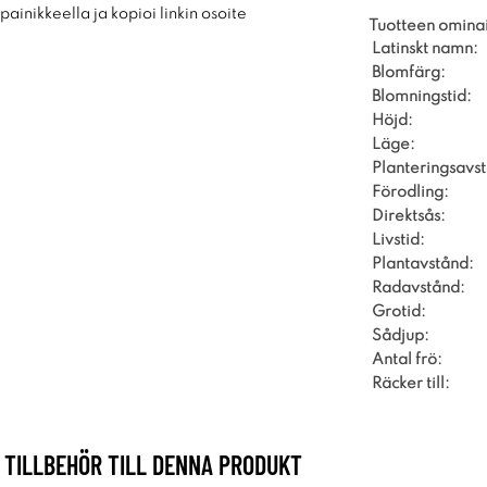
ainikkeella ja kopioi linkin osoite
Tuotteen omina
Latinskt namn:
Blomfärg:
Blomningstid:
Höjd:
Läge:
Planteringsavs
Förodling:
Direktsås:
Livstid:
Plantavstånd:
Radavstånd:
Grotid:
Sådjup:
Antal frö:
Räcker till:
TILLBEHÖR TILL DENNA PRODUKT