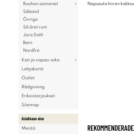
Ruohon siemenet
Napsauta hiiren kakkosp
Såband
Övriga
Så året runt
Jora Dahl
Barn
Nordfrö
Koti ja vapaa-aika
Lahjakortit
Outlet
Rådgivning
Erikoistarjoukset
Sitemap
Asiakkaan alue
REKOMMENDERADE 
Meistä