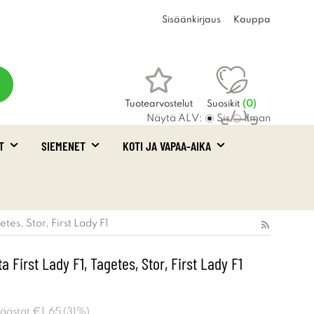
Sisäänkirjaus
Kauppa
Tuotearvostelut
Suosikit
(
0
)
Näytä ALV:
Sis
Ilman
T
SIEMENET
KOTI JA VAPAA-AIKA
Ostoskori
(0)
tes, Stor, First Lady F1
a First Lady F1, Tagetes, Stor, First Lady F1
Säästät
€1.65
(
31
%)