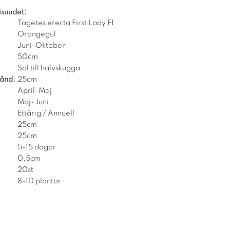
isuudet:
Tagetes erecta First Lady F1
Orangegul
Juni-Oktober
50cm
Sol till halvskugga
tånd:
25cm
April-Maj
Maj-Juni
Ettårig / Annuell
25cm
25cm
5-15 dagar
0,5cm
20st
8-10 plantor