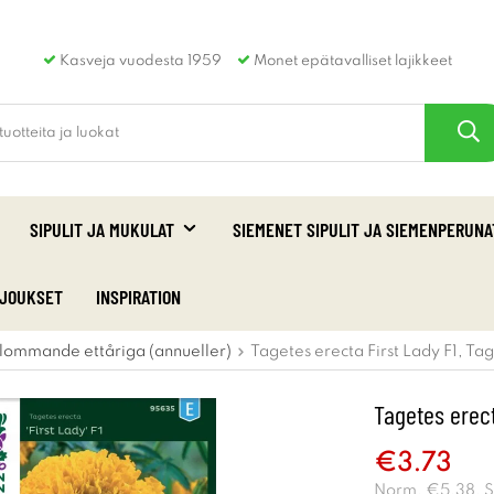
Kasveja vuodesta 1959
Monet epätavalliset lajikkeet
SIPULIT JA MUKULAT
SIEMENET SIPULIT JA SIEMENPERUNA
RJOUKSET
INSPIRATION
lommande ettåriga (annueller)
Tagetes erecta First Lady F1, Tage
Tagetes erect
€3.73
Norm.
€5.38
. 