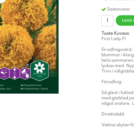
Saatavana
Lisää 
Tuote Kuvaus:
First Lady F1
En odlingsvärd, 
blommor i klargu
hela sommaren, t
lyckas med. Nyp
Trivs i välgödsl
Förodling:
Så glest i fukta
med gödslad jord
något svalare. U
Direktsådd:
Vattna såytan fö