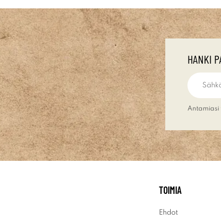
HANKI P
Antamiasi 
TOIMIA
Ehdot