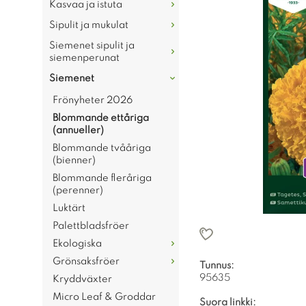
Kasvaa ja istuta
Sipulit ja mukulat
Siemenet sipulit ja
siemenperunat
Siemenet
Frönyheter 2026
Blommande ettåriga
(annueller)
Blommande tvååriga
(bienner)
Blommande fleråriga
(perenner)
Luktärt
Palettbladsfröer
Ekologiska
Grönsaksfröer
Tunnus:
95635
Kryddväxter
Micro Leaf & Groddar
Suora linkki: