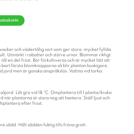
ostoskoriin
vacker och vädertålig sort som ger stora, mycket fyllda
lt. Utmärkt i rabatter och större urnor. Blommar rikligt
ål en del frost. Bör förkultiveras och är mycket lätt att
 bort första blomknopparna så blir plantan buskigare.
ad jord men är ganska anspråkslös. Vattna vid torka.
d såjord. Låt gro vid 18 °C. Omplantera till 1 planta/kruka
 när plantorna är stora nog att hantera. Ställ ljust och
tplantera efter frost.
re sådd. Håll sådden fuktig tills fröna grott.