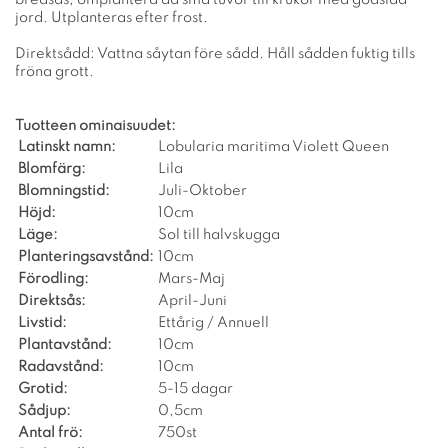
jord. Utplanteras efter frost.
Direktsådd: Vattna såytan före sådd. Håll sådden fuktig tills
fröna grott.
Tuotteen ominaisuudet:
Latinskt namn:
Lobularia maritima Violett Queen
Blomfärg:
Lila
Blomningstid:
Juli-Oktober
Höjd:
10cm
Läge:
Sol till halvskugga
Planteringsavstånd:
10cm
Förodling:
Mars-Maj
Direktsås:
April-Juni
Livstid:
Ettårig / Annuell
Plantavstånd:
10cm
Radavstånd:
10cm
Grotid:
5-15 dagar
Sådjup:
0,5cm
Antal frö:
750st