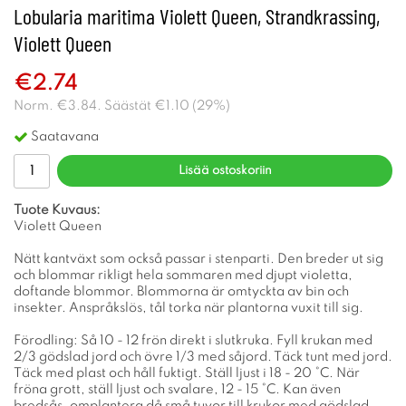
Lobularia maritima Violett Queen, Strandkrassing,
Violett Queen
€2.74
Norm.
€3.84
. Säästät
€1.10
(
29
%)
Saatavana
Lisää ostoskoriin
Tuote Kuvaus:
Violett Queen
Nätt kantväxt som också passar i stenparti. Den breder ut sig
och blommar rikligt hela sommaren med djupt violetta,
doftande blommor. Blommorna är omtyckta av bin och
insekter. Anspråkslös, tål torka när plantorna vuxit till sig.
Förodling: Så 10 - 12 frön direkt i slutkruka. Fyll krukan med
2/3 gödslad jord och övre 1/3 med såjord. Täck tunt med jord.
Täck med plast och håll fuktigt. Ställ ljust i 18 - 20 °C. När
fröna grott, ställ ljust och svalare, 12 - 15 °C. Kan även
bredsås, omplantera då små tuvor till krukor med gödslad