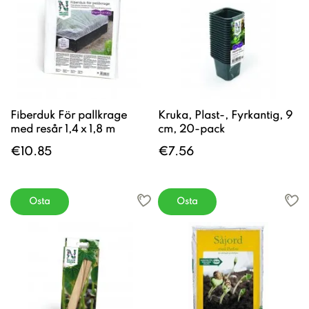
Fiberduk För pallkrage
Kruka, Plast-, Fyrkantig, 9
med resår 1,4 x 1,8 m
cm, 20-pack
€10.85
€7.56
Osta
Osta