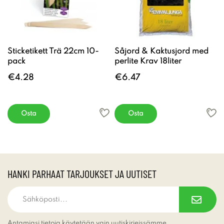
Sticketikett Trä 22cm 10-
Såjord & Kaktusjord med
pack
perlite Krav 18liter
€4.28
€6.47
Osta
Osta
HANKI PARHAAT TARJOUKSET JA UUTISET
Antamiasi tietoja käytetään vain uutiskirjeissämme.