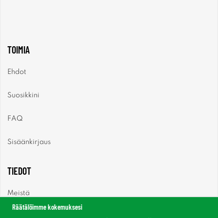
TOIMIA
Ehdot
Suosikkini
FAQ
Sisäänkirjaus
TIEDOT
Meistä
Räätälöimme kokemuksesi
Uutiset