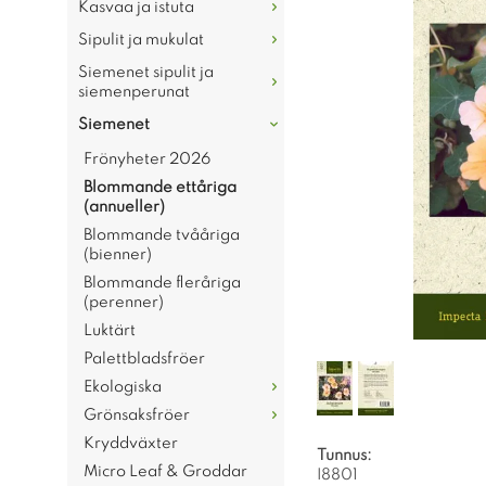
Kasvaa ja istuta
Sipulit ja mukulat
Siemenet sipulit ja
siemenperunat
Siemenet
Frönyheter 2026
Blommande ettåriga
(annueller)
Blommande tvååriga
(bienner)
Blommande fleråriga
(perenner)
Luktärt
Palettbladsfröer
Ekologiska
Grönsaksfröer
Kryddväxter
Tunnus:
Micro Leaf & Groddar
I8801