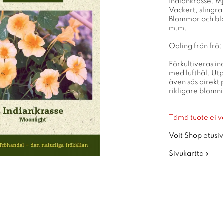
Indiankrasse. Mj
Vackert, slingra
Blommor och bla
m.m.
Odling från frö:
Förkultiveras in
med lufthål. Utp
även sås direkt 
rikligare blomn
Tämä tuote ei v
Voit Shop etusiv
Sivukartta »