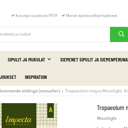
Kasveja vuodesta 1959
Monet epätavalliset lajikkeet
SIPULIT JA MUKULAT
SIEMENET SIPULIT JA SIEMENPERUNA
RJOUKSET
INSPIRATION
lommande ettåriga (annueller)
Tropaeolum majus Moonlight, Kr
Tropaeolum ma
Moonlight