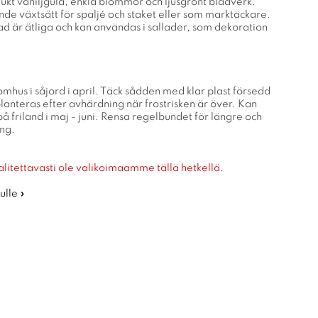
ukt vaniljgula, enkla blommor och ljusgrönt bladverk.
nde växtsätt för spaljé och staket eller som marktäckare.
d är ätliga och kan användas i sallader, som dekoration
omhus i såjord i april. Täck sådden med klar plast försedd
lanteras efter avhärdning när frostrisken är över. Kan
på friland i maj - juni. Rensa regelbundet för längre och
ing.
alitettavasti ole valikoimaamme tällä hetkellä.
ulle »