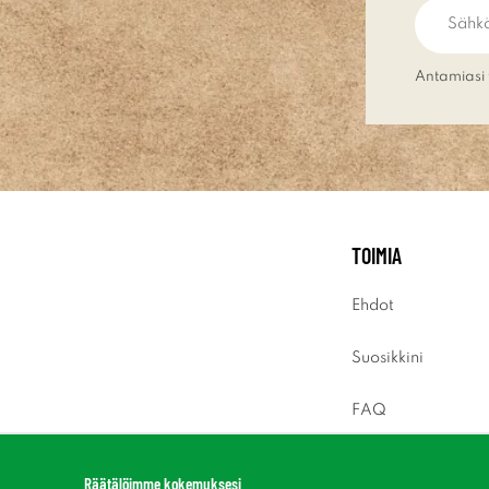
Antamiasi 
TOIMIA
Ehdot
Suosikkini
FAQ
Sisäänkirjaus
Räätälöimme kokemuksesi