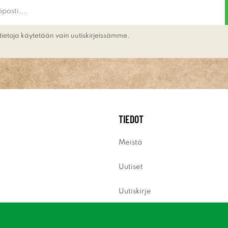
tietoja käytetään vain uutiskirjeissämme.
TIEDOT
Meistä
Uutiset
Uutiskirje
Tietoja evästeistä