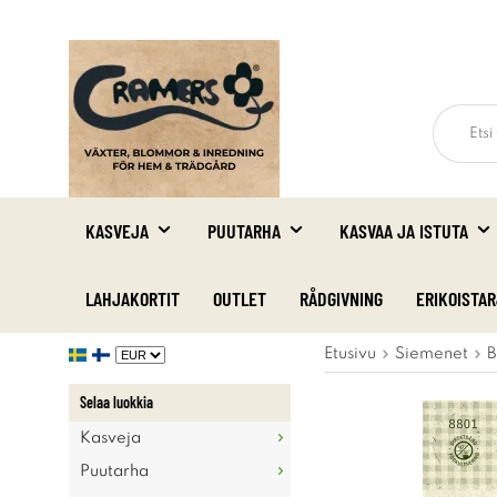
KASVEJA
PUUTARHA
KASVAA JA ISTUTA
LAHJAKORTIT
OUTLET
RÅDGIVNING
ERIKOISTA
Etusivu
Siemenet
B
Selaa luokkia
Kasveja
Puutarha