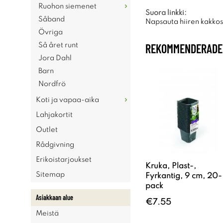
Ruohon siemenet
Suora linkki:
Såband
Napsauta hiiren kakkosp
Övriga
REKOMMENDERADE 
Så året runt
Jora Dahl
Barn
Nordfrö
Koti ja vapaa-aika
Lahjakortit
Outlet
Rådgivning
Erikoistarjoukset
Kruka, Plast-,
Sitemap
Fyrkantig, 9 cm, 20-
pack
Asiakkaan alue
€7.55
Meistä