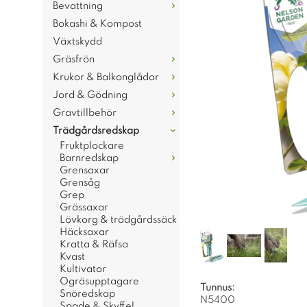
Bevattning
Bokashi & Kompost
Växtskydd
Gräsfrön
Krukor & Balkonglådor
Jord & Gödning
Gravtillbehör
Trädgårdsredskap
Fruktplockare
Barnredskap
Grensaxar
Grensåg
Grep
Grässaxar
Lövkorg & trädgårdssäck
Häcksaxar
Kratta & Räfsa
Kvast
Kultivator
Ogräsupptagare
Tunnus:
Snöredskap
N5400
Spade & Skyffel