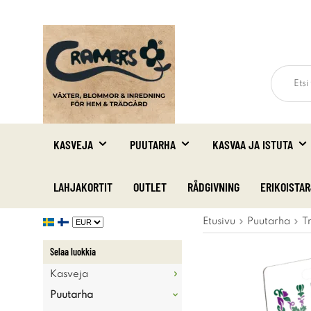
KASVEJA
PUUTARHA
KASVAA JA ISTUTA
LAHJAKORTIT
OUTLET
RÅDGIVNING
ERIKOISTA
Etusivu
Puutarha
T
Selaa luokkia
Kasveja
Puutarha