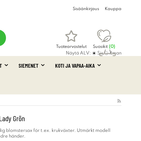
Sisäänkirjaus
Kauppa
Tuotearvostelut
Suosikit
(
0
)
Näytä ALV:
Sis
Ilman
T
SIEMENET
KOTI JA VAPAA-AIKA
Ostoskori
(0)
Lady Grön
ig blomstersax för t.ex. krukväxter. Utmärkt modell
ndre händer.