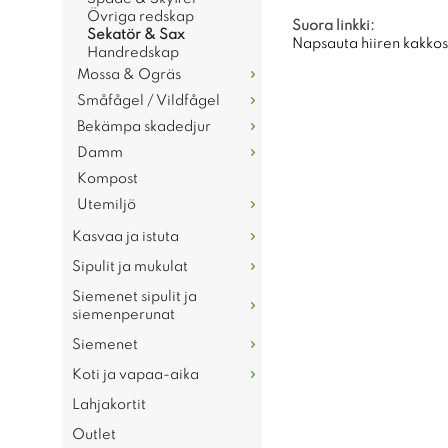
Övriga redskap
Suora linkki:
Sekatör & Sax
Napsauta hiiren kakkosp
Handredskap
Mossa & Ogräs
Småfågel / Vildfågel
Bekämpa skadedjur
Damm
Kompost
Utemiljö
Kasvaa ja istuta
Sipulit ja mukulat
Siemenet sipulit ja
siemenperunat
Siemenet
Koti ja vapaa-aika
Lahjakortit
Outlet