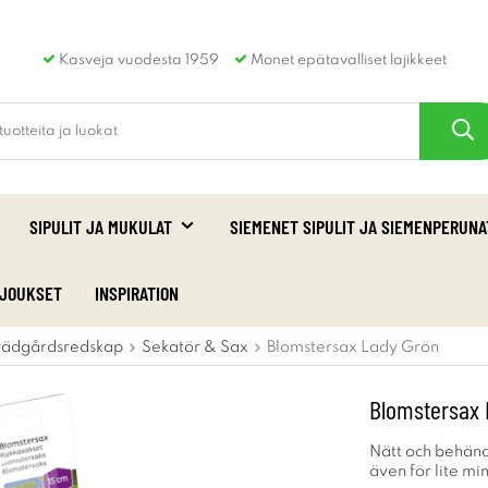
Kasveja vuodesta 1959
Monet epätavalliset lajikkeet
SIPULIT JA MUKULAT
SIEMENET SIPULIT JA SIEMENPERUNA
RJOUKSET
INSPIRATION
rädgårdsredskap
Sekatör & Sax
Blomstersax Lady Grön
Blomstersax 
Nätt och behänd
även för lite mi