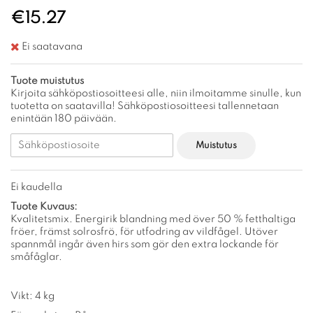
€15.27
Ei saatavana
Tuote muistutus
Kirjoita sähköpostiosoitteesi alle, niin ilmoitamme sinulle, kun
tuotetta on saatavilla! Sähköpostiosoitteesi tallennetaan
enintään 180 päivään.
Muistutus
Ei kaudella
Tuote Kuvaus:
Kvalitetsmix. Energirik blandning med över 50 % fetthaltiga
fröer, främst solrosfrö, för utfodring av vildfågel. Utöver
spannmål ingår även hirs som gör den extra lockande för
småfåglar.
Vikt: 4 kg