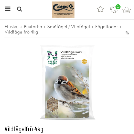
0
Etusivu
Puutarha
Småfågel / Vildfågel
Fågelfoder
Vildfågelfrö 4kg
Vildfågelfrö 4kg