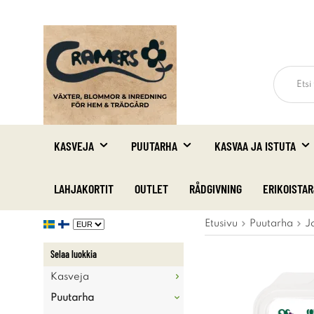
KASVEJA
PUUTARHA
KASVAA JA ISTUTA
LAHJAKORTIT
OUTLET
RÅDGIVNING
ERIKOISTA
Etusivu
Puutarha
J
Selaa luokkia
Kasveja
Puutarha