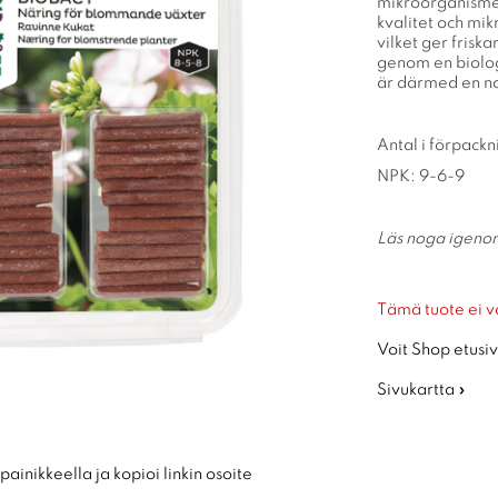
mikroorganismer
kvalitet och mik
vilket ger frisk
genom en biolog
är därmed en na
Antal i förpackn
NPK: 9-6-9
Läs noga igeno
Tämä tuote ei v
Voit Shop etusiv
Sivukartta »
ainikkeella ja kopioi linkin osoite