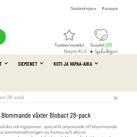
Sisäänkirjaus
Kauppa
Tuotearvostelut
Suosikit
(
0
)
Näytä ALV:
Sis
Ilman
T
SIEMENET
KOTI JA VAPAA-AIKA
Ostoskori
(0)
act 28-pack
 Blommande växter Biobact 28-pack
liska näringspinnar, speciellt anpassade till blommande
ka sammansättningen av humus och aktiva