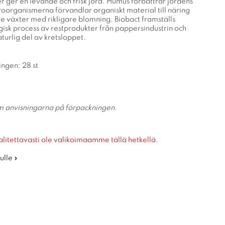
 ger en levande och frisk jord. Humus förbättrar jordens
roorganismerna förvandlar organiskt material till näring
are växter med rikligare blomning. Biobact framställs
isk process av restprodukter från pappersindustrin och
turlig del av kretsloppet.
ingen: 28 st
m anvisningarna på förpackningen.
alitettavasti ole valikoimaamme tällä hetkellä.
ulle »