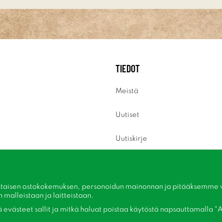
TIEDOT
Meistä
Uutiset
Uutiskirje
Tietoja evästeistä
Inspiraatiota
taisen ostokokemuksen, personoidun mainonnan ja pitääksemme ver
malleistaan ​​ja laitteistaan.
kä evästeet sallit ja mitkä haluat poistaa käytöstä napsauttamalla "A