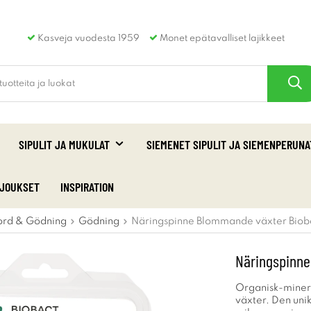
Kasveja vuodesta 1959
Monet epätavalliset lajikkeet
SIPULIT JA MUKULAT
SIEMENET SIPULIT JA SIEMENPERUNA
RJOUKSET
INSPIRATION
ord & Gödning
Gödning
Näringspinne Blommande växter Biob
Näringspinne
Organisk-minera
växter. Den uni