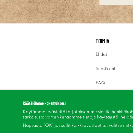
TOIMIA
Ehdot
Suosikkini
FAQ
Sisäänkirjaus
Räätälöimme kokemuksesi
Käytämme evästeitä tarjotaksemme sinulle henkilökoh
tarkoitusta varten keräämme tietoja käyttäjistä, heidän 
Napsauta "OK" jos sallit kaikki evästeet tai valitse mit