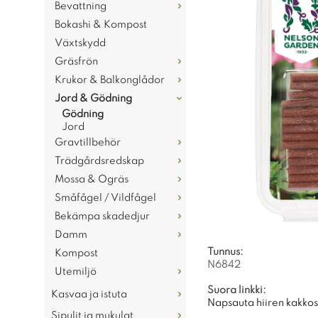
Bevattning
Bokashi & Kompost
Växtskydd
Gräsfrön
Krukor & Balkonglådor
Jord & Gödning
Gödning
Jord
Gravtillbehör
Trädgårdsredskap
Mossa & Ogräs
Småfågel / Vildfågel
Bekämpa skadedjur
Damm
Tunnus:
Kompost
N6842
Utemiljö
Suora linkki:
Kasvaa ja istuta
Napsauta hiiren kakkosp
Sipulit ja mukulat