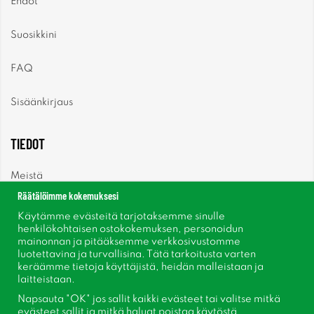
Ehdot
Suosikkini
FAQ
Sisäänkirjaus
TIEDOT
Meistä
Räätälöimme kokemuksesi
Uutiset
Käytämme evästeitä tarjotaksemme sinulle
henkilökohtaisen ostokokemuksen, personoidun
mainonnan ja pitääksemme verkkosivustomme
Uutiskirje
luotettavina ja turvallisina. Tätä tarkoitusta varten
keräämme tietoja käyttäjistä, heidän malleistaan ​​ja
Tietoja evästeistä
laitteistaan.
Napsauta "OK" jos sallit kaikki evästeet tai valitse mitkä
Inspiraatiota
evästeet sallit ja mitkä haluat poistaa käytöstä