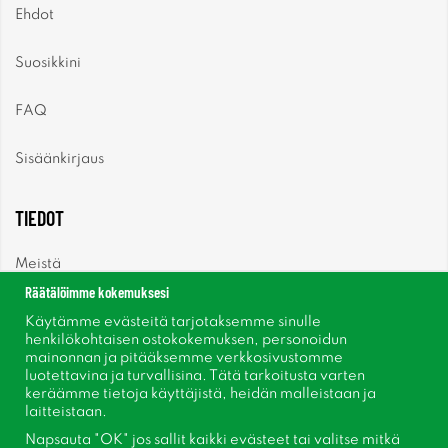
Ehdot
Suosikkini
FAQ
Sisäänkirjaus
TIEDOT
Meistä
Räätälöimme kokemuksesi
Uutiset
Käytämme evästeitä tarjotaksemme sinulle
henkilökohtaisen ostokokemuksen, personoidun
mainonnan ja pitääksemme verkkosivustomme
Uutiskirje
luotettavina ja turvallisina. Tätä tarkoitusta varten
keräämme tietoja käyttäjistä, heidän malleistaan ​​ja
Tietoja evästeistä
laitteistaan.
Napsauta "OK" jos sallit kaikki evästeet tai valitse mitkä