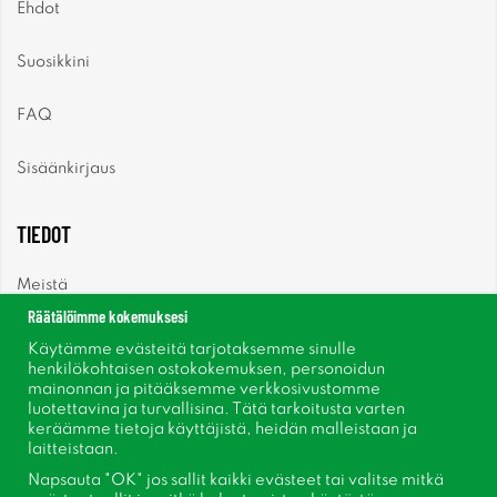
Ehdot
Suosikkini
FAQ
Sisäänkirjaus
TIEDOT
Meistä
Räätälöimme kokemuksesi
Uutiset
Käytämme evästeitä tarjotaksemme sinulle
henkilökohtaisen ostokokemuksen, personoidun
mainonnan ja pitääksemme verkkosivustomme
Uutiskirje
luotettavina ja turvallisina. Tätä tarkoitusta varten
keräämme tietoja käyttäjistä, heidän malleistaan ​​ja
Tietoja evästeistä
laitteistaan.
Napsauta "OK" jos sallit kaikki evästeet tai valitse mitkä