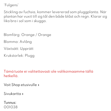
'Fulgens'
Stickling av fuchsia, kommer levererad som pluggplanta. När
plantan har vuxit till sig tål den både blåst och regn. Klarar sig
lika bra i sol som i skugga.
Blomfärg: Orange / Orange
Blomma: Avlång
Växtsätt: Upprätt
Krukstorlek: Plugg
Tämä tuote ei valitettavasti ole valikoimaamme tällä
hetkellä.
Voit Shop etusivulle »
Sivukartta »
Tunnus:
001038