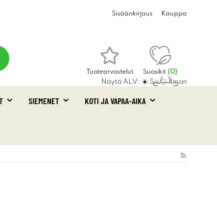
Sisäänkirjaus
Kauppa
Tuotearvostelut
Suosikit
(
0
)
Näytä ALV:
Sis
Ilman
T
SIEMENET
KOTI JA VAPAA-AIKA
Ostoskori
(0)