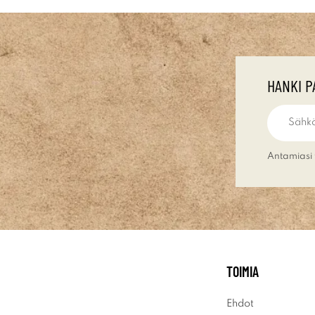
HANKI P
Antamiasi 
TOIMIA
Ehdot