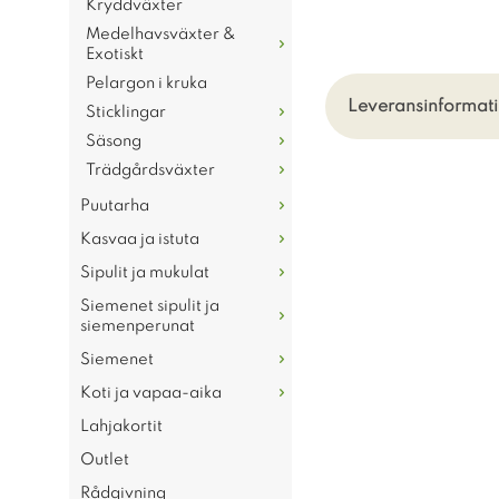
Kryddväxter
Medelhavsväxter &
Exotiskt
Pelargon i kruka
Leveransinformat
Sticklingar
Säsong
Trädgårdsväxter
Puutarha
Kasvaa ja istuta
Sipulit ja mukulat
Siemenet sipulit ja
siemenperunat
Siemenet
Koti ja vapaa-aika
Lahjakortit
Outlet
Rådgivning