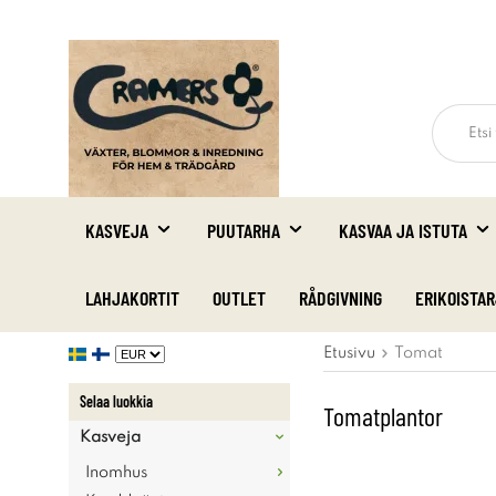
KASVEJA
PUUTARHA
KASVAA JA ISTUTA
LAHJAKORTIT
OUTLET
RÅDGIVNING
ERIKOISTA
Etusivu
Tomat
Selaa luokkia
Tomatplantor
Kasveja
Inomhus