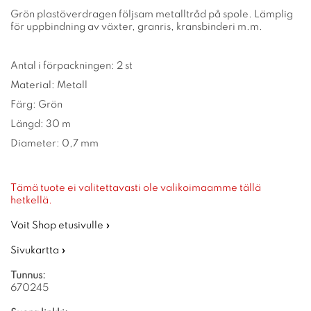
Grön plastöverdragen följsam metalltråd på spole. Lämplig
för uppbindning av växter, granris, kransbinderi m.m.
Antal i förpackningen: 2 st
Material: Metall
Färg: Grön
Längd: 30 m
Diameter: 0,7 mm
Tämä tuote ei valitettavasti ole valikoimaamme tällä
hetkellä.
Voit Shop etusivulle »
Sivukartta »
Tunnus:
670245