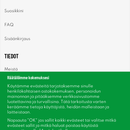
Suosikkini
FAQ
Sisäänkirjaus
TIEDOT
Meistä
Räätälöimme kokemuksesi
Uutiset
Käytämme evästeitä tarjotaksemme sinulle
henkilökohtaisen ostokokemuksen, personoidun
mainonnan ja pitääksemme verkkosivustomme
Uutiskirje
luotettavina ja turvallisina. Tätä tarkoitusta varten
keräämme tietoja käyttäjistä, heidän malleistaan ​​ja
Tietoja evästeistä
laitteistaan.
Napsauta "OK" jos sallit kaikki evästeet tai valitse mitkä
Inspiraatiota
evästeet sallit ja mitkä haluat poistaa käytöstä