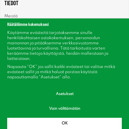
TIEDOT
Meistä
Räätälöimme kokemuksesi
Uutiset
Käytämme evästeitä tarjotaksemme sinulle
henkilökohtaisen ostokokemuksen, personoidun
mainonnan ja pitääksemme verkkosivustomme
Uutiskirje
luotettavina ja turvallisina. Tätä tarkoitusta varten
keräämme tietoja käyttäjistä, heidän malleistaan ​​ja
Tietoja evästeistä
laitteistaan.
Napsauta "OK" jos sallit kaikki evästeet tai valitse mitkä
Inspiraatiota
evästeet sallit ja mitkä haluat poistaa käytöstä
napsauttamalla "Asetukset" alla.
Asetukset
Vain välttämätön
Seuraa meitä Facebook
Liity asiakaskerhoomme!
OK