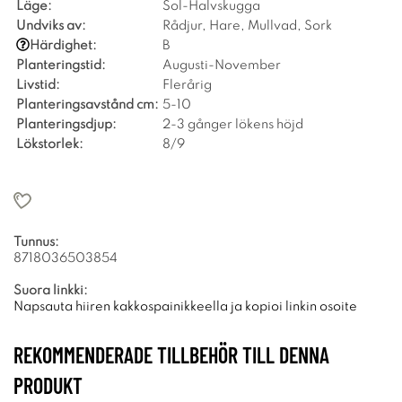
Läge:
Sol-Halvskugga
Undviks av:
Rådjur, Hare, Mullvad, Sork
Härdighet:
B
Planteringstid:
Augusti-November
Livstid:
Flerårig
Planteringsavstånd cm:
5-10
Planteringsdjup:
2-3 gånger lökens höjd
Lökstorlek:
8/9
Tunnus:
8718036503854
Suora linkki:
Napsauta hiiren kakkospainikkeella ja kopioi linkin osoite
REKOMMENDERADE TILLBEHÖR TILL DENNA
PRODUKT