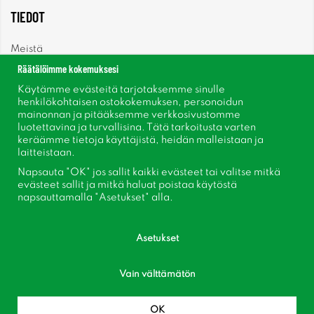
TIEDOT
Meistä
Räätälöimme kokemuksesi
Uutiset
Käytämme evästeitä tarjotaksemme sinulle
henkilökohtaisen ostokokemuksen, personoidun
mainonnan ja pitääksemme verkkosivustomme
Uutiskirje
luotettavina ja turvallisina. Tätä tarkoitusta varten
keräämme tietoja käyttäjistä, heidän malleistaan ​​ja
Tietoja evästeistä
laitteistaan.
Napsauta "OK" jos sallit kaikki evästeet tai valitse mitkä
Inspiraatiota
evästeet sallit ja mitkä haluat poistaa käytöstä
napsauttamalla "Asetukset" alla.
Asetukset
Seuraa meitä Facebook
Vain välttämätön
Liity asiakaskerhoomme!
OK