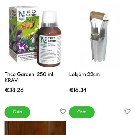
Trico Garden, 250 ml,
Lökjärn 22cm
KRAV
€38.26
€16.34
Osta
Osta