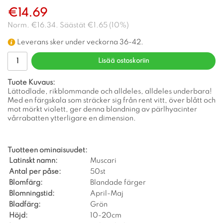
€14.69
Norm.
€16.34
. Säästät
€1.65
(
10
%)
Leverans sker under veckorna 36-42.
Lisää ostoskoriin
Tuote Kuvaus:
Lättodlade, rikblommande och alldeles, alldeles underbara!
Med en färgskala som sträcker sig från rent vitt, över blått och
mot mörkt violett, ger denna blandning av pärlhyacinter
vårrabatten ytterligare en dimension.
Tuotteen ominaisuudet:
Latinskt namn:
Muscari
Antal per påse:
50st
Blomfärg:
Blandade färger
Blomningstid:
April-Maj
Bladfärg:
Grön
Höjd:
10-20cm