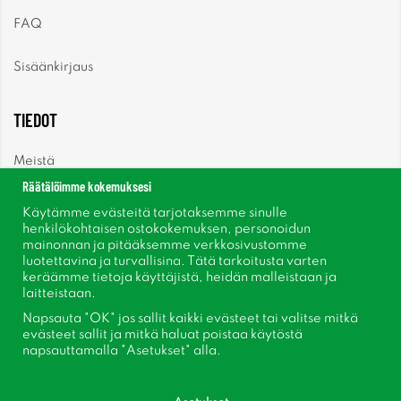
FAQ
Sisäänkirjaus
TIEDOT
Meistä
Räätälöimme kokemuksesi
Uutiset
Käytämme evästeitä tarjotaksemme sinulle
henkilökohtaisen ostokokemuksen, personoidun
mainonnan ja pitääksemme verkkosivustomme
Uutiskirje
luotettavina ja turvallisina. Tätä tarkoitusta varten
keräämme tietoja käyttäjistä, heidän malleistaan ​​ja
Tietoja evästeistä
laitteistaan.
Napsauta "OK" jos sallit kaikki evästeet tai valitse mitkä
Inspiraatiota
evästeet sallit ja mitkä haluat poistaa käytöstä
napsauttamalla "Asetukset" alla.