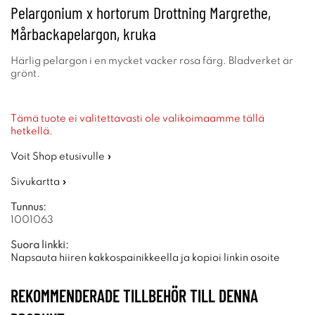
Pelargonium x hortorum Drottning Margrethe,
Mårbackapelargon, kruka
Härlig pelargon i en mycket vacker rosa färg. Bladverket är
grönt.
Tämä tuote ei valitettavasti ole valikoimaamme tällä
hetkellä.
Voit Shop etusivulle »
Sivukartta »
Tunnus:
1001063
Suora linkki:
Napsauta hiiren kakkospainikkeella ja kopioi linkin osoite
REKOMMENDERADE TILLBEHÖR TILL DENNA