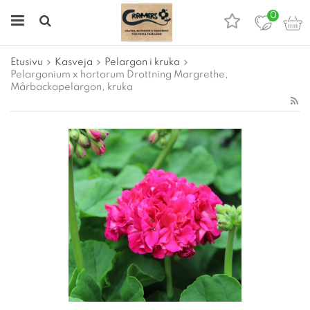
0
Etusivu
Kasveja
Pelargon i kruka
Pelargonium x hortorum Drottning Margrethe,
Mårbackapelargon, kruka