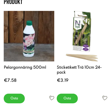
PRODUKT
Pelargonnäring 500ml
Sticketikett Trä 10cm 24-
pack
€7.58
€3.19
Osta
Osta